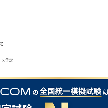
定
リース予定