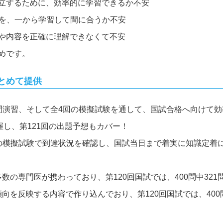
立するために、効率的に学習できるか不安
衛生を、一から学習して間に合うか不安
や内容を正確に理解できなくて不安
めです。
とめて提供
問演習、そして全4回の模擬試験を通して、国試合格へ向けて
握し、第121回の出題予想もカバー！
の模擬試験で到達状況を確認し、国試当日まで着実に知識定着
の専門医が携わっており、第120回国試では、400問中321
を反映する内容で作り込んでおり、第120回国試では、400