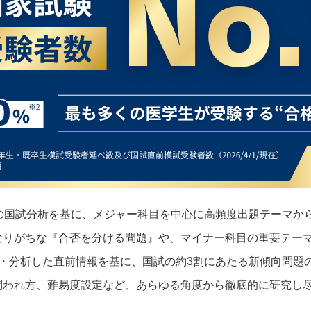
0年間の国試分析を基に、メジャー科目を中心に高頻度出題テーマ
穴となりがちな『合否を分ける問題』や、マイナー科目の重要テー
に収集・分析した直前情報を基に、国試の約3割にあたる新傾向問
布や問われ方、難易度設定など、あらゆる角度から徹底的に研究