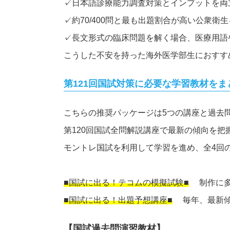
✓日本語診療能力調査対策とインプットを両
✓約70/400問と最も出題割合が高い公衆
✓長文形式の臨床問題を解く場合、医療用語
こうした不安を持った海外医学部生におすす
第121回国試対策に必要な学習教材をま
こちらの推奨パッケージは5つの講座と過去
第120回国試全問解説講座で最新の傾向を把
モントレ国試を利用して学習を進め、全4回
■国試に出る！テコムの模擬試験■
制作に多数
■国試に出る！出題予想講座■
毎年、最新傾向
【国試過去問演習教材】