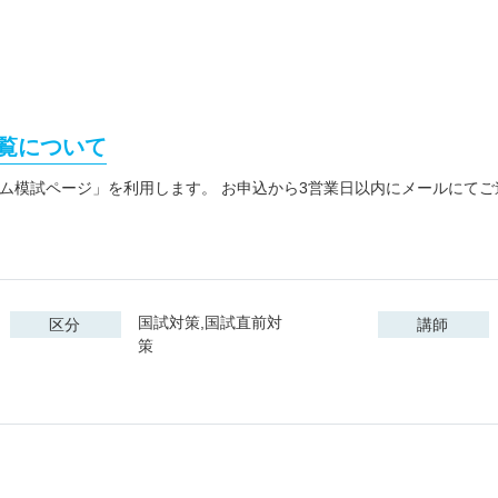
覧について
コム模試ページ」を利用します。 お申込から3営業日以内にメールにて
国試対策,国試直前対
区分
講師
策