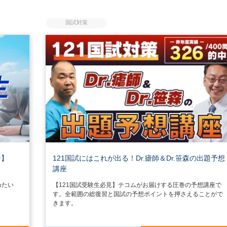
国試対策
ジ】
121国試にはこれが出る！Dr.瘧師＆Dr.笹森の出題予想
講座
めたい
【121国試受験生必見】テコムがお届けする圧巻の予想講座で
す。全範囲の総復習と国試の予想ポイントを押さえることがで
きます。