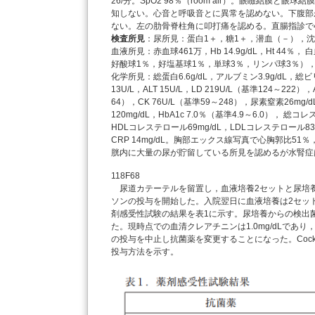
26/分。SpO2 98％（room air）。眼瞼結膜
知しない。心音と呼吸音とに異常を認めない。下腹部
ない。左の肋骨脊柱角に叩打痛を認める。直腸指診で
検査所見
：尿所見：蛋白1＋，糖1＋，潜血（－），沈渣に
血液所見：赤血球461万，Hb 14.9g/dL，Ht 44％
好酸球1％，好塩基球1％，単球3％，リンパ球3％），血小板
化学所見：総蛋白6.6g/dL，アルブミン3.9g/dL，総ビリ
13U/L，ALT 15U/L，LD 219U/L（基準124～222）
64），CK 76U/L（基準59～248），尿素窒素26mg/d
120mg/dL，HbA1c 7.0％（基準4.9～6.0）， 総
HDLコレステロール69mg/dL，LDLコレステロール83mg/dL
CRP 14mg/dL。胸部エックス線写真で心胸郭比5
胱内に大量の尿が貯留している所見を認めるが水腎症
118F68
尿道カテーテルを留置し，血液培養2セットと尿培
ソンの投与を開始した。入院翌日に血液培養は2セットとも陽性
剤感受性試験の結果を表1に示す。尿培養からの検出
た。現時点での血清クレアチニンは1.0mg/dLであ
の投与を中止し抗菌薬を変更することになった。Cockcr
投与方法を示す。