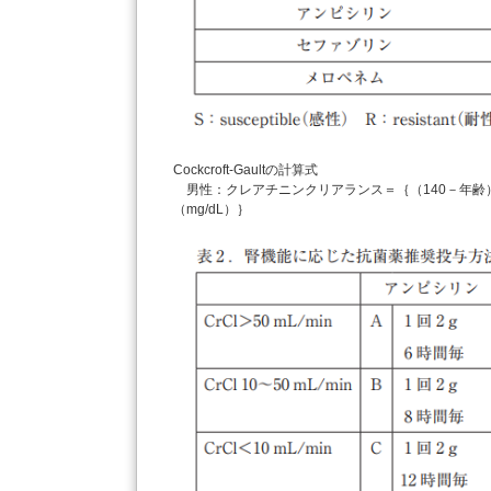
Cockcroft-Gaultの計算式
男性：クレアチニンクリアランス＝｛（140－年齢）×
（mg/dL）｝