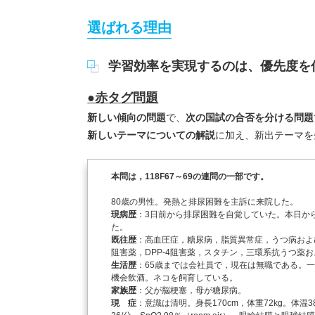
選ばれる理由
学習効率を実現するのは、優先度を
●赤タグ問題
新しい傾向の問題
で、
次の国試の合否を分ける問題
新しいテーマについての解説
に加え、新出テーマを
本問は，118F67～69の連問の一部です。
80歳の男性。発熱と排尿困難を主訴に来院した。
現病歴
：3日前から排尿困難を自覚していた。本日か
た。
既往歴
：高血圧症，糖尿病，脂質異常症，うつ病およ
阻害薬，DPP-4阻害薬，スタチン，三環系抗うつ薬
生活歴
：65歳までは会社員で，現在は無職である。一人
機会飲酒。ネコを飼育している。
家族歴
：父が脳梗塞，母が糖尿病。
現 症
：意識は清明。身長170cm，体重72kg。体温38.