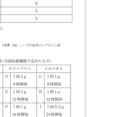
体重（kg）｝/｛72×血清クレアチニン値