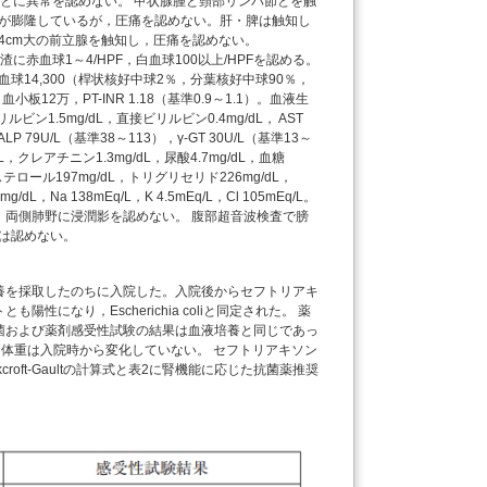
と眼球結膜とに異常を認めない。 甲状腺腫と頸部リンパ節とを触
が膨隆しているが，圧痛を認めない。肝・脾は触知し
4cm大の前立腺を触知し，圧痛を認めない。
赤血球1～4/HPF，白血球100以上/HPFを認める。
， 白血球14,300（桿状核好中球2％，分葉核好中球90％，
12万，PT-INR 1.18（基準0.9～1.1）。血液生
ルビン1.5mg/dL，直接ビリルビン0.4mg/dL， AST
，ALP 79U/L（基準38～113），γ-GT 30U/L（基準13～
L，クレアチニン1.3mg/dL，尿酸4.7mg/dL，血糖
コレステロール197mg/dL，トリグリセリド226mg/dL，
，Na 138mEq/L，K 4.5mEq/L，Cl 105mEq/L。
1％，両側肺野に浸潤影を認めない。 腹部超音波検査で膀
は認めない。
養を採取したのちに入院した。入院後からセフトリアキ
になり，Escherichia coliと同定された。 薬
菌および薬剤感受性試験の結果は血液培養と同じであっ
り，体重は入院時から変化していない。 セフトリアキソン
oft-Gaultの計算式と表2に腎機能に応じた抗菌薬推奨