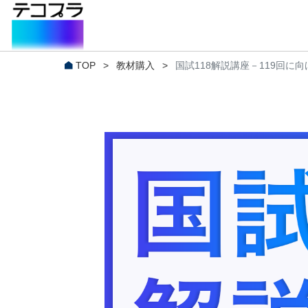
TOP
>
教材購入
>
国試118解説講座－119回に