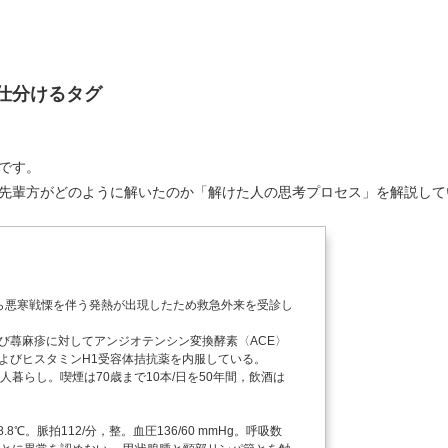
仕分けるタグ
です。
先輩方がどのように解いたのか「解けた人の思考プロセス」を解説して
ら悪寒戦慄を伴う発熱が出現したため救急外来を受診し
び蕁麻疹に対してアンジオテンシン変換酵素〈ACE〉
およびヒスタミンH1受容体拮抗薬を内服している。
暮らし。喫煙は70歳まで10本/日を50年間，飲酒は
8℃。脈拍112/分，整。血圧136/60 mmHg。呼吸数