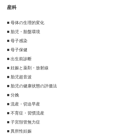
産科
■ 母体の生理的変化
■ 胎児・胎盤環境
■ 母子感染
■ 母子保健
■ 出生前診断
■ 妊娠と薬剤・放射線
■ 胎児超音波
■ 胎児の健康状態の評価法
■ 分娩
■ 流産・切迫早産
■ 不育症・習慣流産
■ 子宮頚管無力症
■ 異所性妊娠