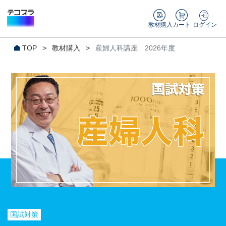
教材購入
カート
ログイン
TOP
>
教材購入
>
産婦人科講座 2026年度
国試対策