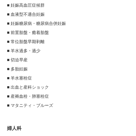
■ 妊娠高血圧症候群
■ 血液型不適合妊娠
■ 妊娠糖尿病・糖尿病合併妊娠
■ 前置胎盤・癒着胎盤
■ 常位胎盤早期剥離
■ 羊水過多・過少
■ 切迫早産
■ 多胎妊娠
■ 羊水塞栓症
■ 出血と産科ショック
■ 産褥血栓・肺塞栓症
■ マタニティ・ブルーズ
婦人科