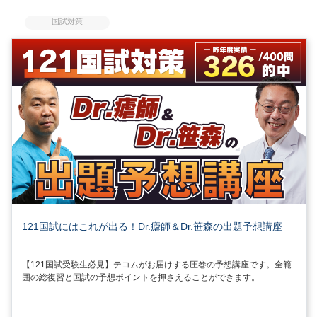
国試対策
121国試にはこれが出る！Dr.瘧師＆Dr.笹森の出題予想講座
【121国試受験生必見】テコムがお届けする圧巻の予想講座です。全範
囲の総復習と国試の予想ポイントを押さえることができます。