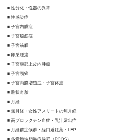
■ 性分化・性器の異常
■ 性感染症
■ 子宮内膜症
■ 子宮腺筋症
■ 子宮筋腫
■ 卵巣腫瘍
■ 子宮頸部上皮内腫瘍
■ 子宮頸癌
■ 子宮内膜増殖症・子宮体癌
■ 胞状奇胎
■ 月経
■ 無月経・女性アスリートの無月経
■ 高プロラクチン血症・乳汁露出症
■ 月経前症候群・経口避妊薬・LEP
■ 多嚢胞性卵巣症候群（PCOS）